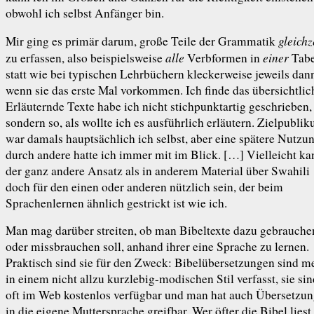
obwohl ich selbst Anfänger bin.
gleichz
Mir ging es primär darum, große Teile der Grammatik
alle
einer
zu erfassen, also beispielsweise
Verbformen in
Tabe
statt wie bei typischen Lehrbüchern kleckerweise jeweils dan
wenn sie das erste Mal vorkommen. Ich finde das übersichtlic
Erläuternde Texte habe ich nicht stichpunktartig geschrieben,
sondern so, als wollte ich es ausführlich erläutern. Zielpubli
war damals hauptsächlich ich selbst, aber eine spätere Nutzu
durch andere hatte ich immer mit im Blick. […] Vielleicht ka
der ganz andere Ansatz als in anderem Material über Swahili
doch für den einen oder anderen nützlich sein, der beim
Sprachenlernen ähnlich gestrickt ist wie ich.
Man mag darüber streiten, ob man Bibeltexte dazu gebrauche
oder missbrauchen soll, anhand ihrer eine Sprache zu lernen.
Praktisch sind sie für den Zweck: Bibel­übersetzungen sind me
in einem nicht allzu kurzlebig-modischen Stil verfasst, sie si
oft im Web kostenlos verfügbar und man hat auch Übersetzu
in die eigene Muttersprache greifbar. Wer öfter die Bibel liest