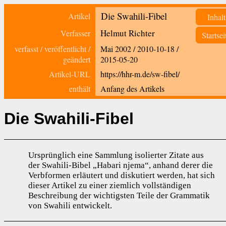
Die Swahili-Fibel
Artikel
Inhalt
Helmut Richter
Verfasser
Startsei
verfasst / veröffentlicht /
Mai 2002
/
2010-10-18
/
geändert
2015-05-20
Artikel-URL
https://hhr-m.de/sw-fibel/
enthält
Anfang des Artikels
Die Swahili-Fibel
Ursprünglich eine Sammlung isolierter Zitate aus
der Swahili-Bibel „Habari njema“, anhand derer die
Verbformen erläutert und diskutiert werden, hat sich
dieser Artikel zu einer ziemlich vollständigen
Beschreibung der wichtigsten Teile der Grammatik
von Swahili entwickelt.